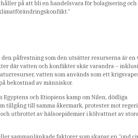
n håller på att bli en handelsvara för bolagisering och
 klimatförändringskonflikt.”
den påfrestning som den utsätter resurserna är en v
er där vatten och konflikter skär varandra – inklus
turresurser, vatten som används som ett krigsvape
 på bekostnad av människor.
som Egyptens och Etiopiens kamp om Nilen, dödliga
m tillgång till samma åkermark, protester mot reger
ch utbrottet av hälsoepidemier i kölvattnet av stor
ller sammanlänkade faktorer som skapar en ”ond ci