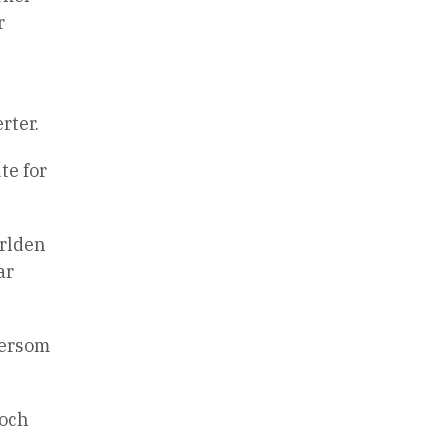
r
rter.
te for
ärlden
ar
tersom
 och