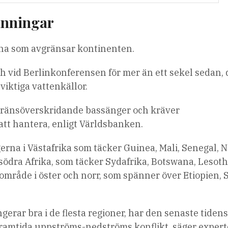
änningar
rna som avgränsar kontinenten.
h vid Berlinkonferensen för mer än ett sekel sedan, 
viktiga vattenkällor.
i gränsöverskridande bassänger och kräver
att hantera, enligt Världsbanken.
rna i Västafrika som täcker Guinea, Mali, Senegal, N
södra Afrika, som täcker Sydafrika, Botswana, Lesoth
mråde i öster och norr, som spänner över Etiopien,
rar bra i de flesta regioner, har den senaste tiden
 framtida uppströms-nedströms konflikt, säger expert