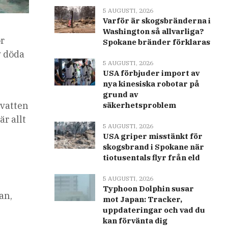
5 AUGUSTI, 2026
Varför är skogsbränderna i
Washington så allvarliga?
ör
Spokane bränder förklaras
v döda
5 AUGUSTI, 2026
USA förbjuder import av
nya kinesiska robotar på
grund av
 vatten
säkerhetsproblem
är allt
5 AUGUSTI, 2026
USA griper misstänkt för
skogsbrand i Spokane när
tiotusentals flyr från eld
5 AUGUSTI, 2026
Typhoon Dolphin susar
an,
mot Japan: Tracker,
uppdateringar och vad du
kan förvänta dig