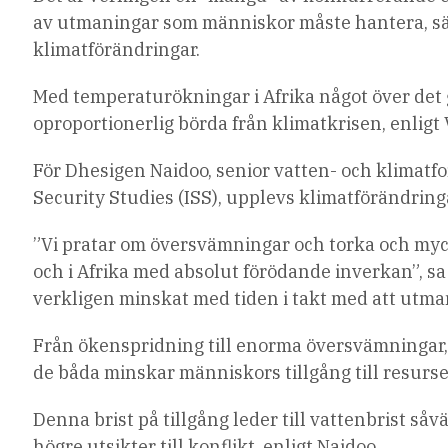
av utmaningar som människor måste hantera, säger
klimatförändringar.
Med temperaturökningar i Afrika något över det 
oproportionerlig börda från klimatkrisen, enlig
För Dhesigen Naidoo, senior vatten- och klimatfo
Security Studies (ISS), upplevs klimatförändring
”Vi pratar om översvämningar och torka och myc
och i Afrika med absolut förödande inverkan”, sa
verkligen minskat med tiden i takt med att utman
Från ökenspridning till enorma översvämningar, 
de båda minskar människors tillgång till resurse
Denna brist på tillgång leder till vattenbrist så
högre utsikter till konflikt, enligt Naidoo.