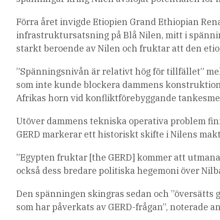
Förra året invigde Etiopien Grand Ethiopian Re
infrastruktursatsning på Blå Nilen, mitt i spä
starkt beroende av Nilen och fruktar att den e
”Spänningsnivån är relativt hög för tillfället” 
som inte kunde blockera dammens konstruktion, 
Afrikas horn vid konfliktförebyggande tankesmed
Utöver dammens tekniska operativa problem finn
GERD markerar ett historiskt skifte i Nilens makt
”Egypten fruktar [the GERD] kommer att utmana 
också dess bredare politiska hegemoni över Nilb
Den spänningen skingras sedan och ”översätts g
som har påverkats av GERD-frågan”, noterade an