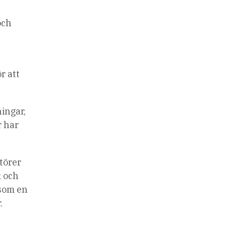
och
r att
ingar,
r har
törer
; och
 som en
.