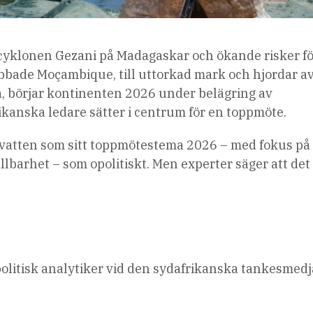
cyklonen Gezani på Madagaskar och ökande risker f
ade Moçambique, till uttorkad mark och hjordar a
, börjar kontinenten 2026 under belägring av
ikanska ledare sätter i centrum för en toppmöte.
 vatten som sitt toppmötestema 2026 – med fokus på
ållbarhet – som opolitiskt. Men experter säger att det 
politisk analytiker vid den sydafrikanska tankesmedj