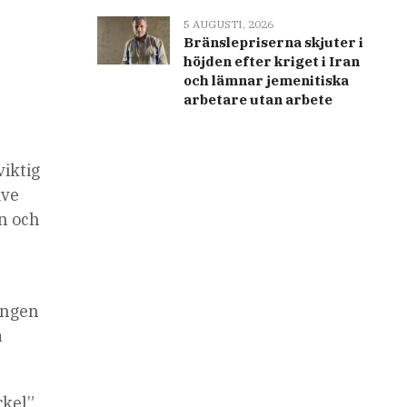
5 AUGUSTI, 2026
Bränslepriserna skjuter i
höjden efter kriget i Iran
och lämnar jemenitiska
arbetare utan arbete
iktig
ive
n och
ingen
a
rkel”