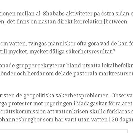
ationen mellan al-Shababs aktiviteter på östra sidan 
, det finns en nästan direkt korrelation [between
som vatten, tvingas människor ofta göra vad de kan fö
 till mycket, mycket dåliga säkerhetsresultat.”
äpnade grupper rekryterar bland utsatta lokalbefolkn
önder och herdar om delade pastorala markresurse
bristen de geopolitiska säkerhetsproblemen. Observa
rga protester mot regeringen i Madagaskar förra året
orättskommission att vattenkrisen skulle förklaras
 Johannesburgbor som har varit utan vatten i 20 dagar