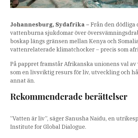
Johannesburg, Sydafrika –
Från den dödliga 
vattenburna sjukdomar över översvämningsdrabb
boskap längs gränsen mellan Kenya och Somalia
vattenrelaterade klimatchocker – precis som afr
På pappret framstår Afrikanska unionens val av
som en livsviktig resurs för liv, utveckling och h
annat än.
Rekommenderade berättelser
lista
slutet
”Vatten är liv”, säger Sanusha Naidu, en utrikes
med
av
Institute for Global Dialogue.
3
listan
artiklar