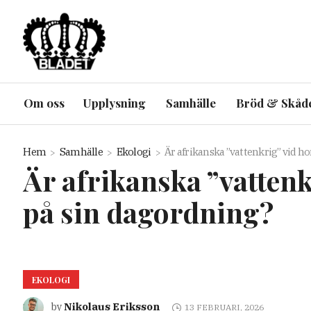
Om oss
Upplysning
Samhälle
Bröd & Skåd
Hem
Samhälle
Ekologi
Är afrikanska ”vattenkrig” vid h
Är afrikanska ”vattenk
på sin dagordning?
EKOLOGI
Nikolaus Eriksson
by
13 FEBRUARI, 2026