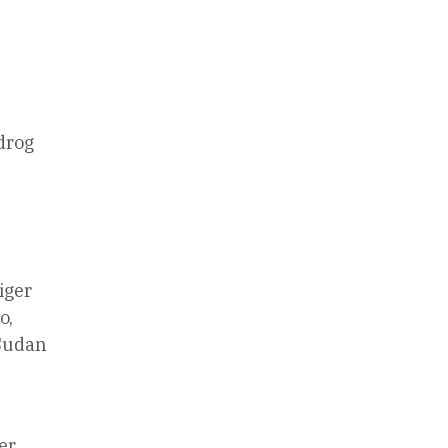
drog
iger
o,
 Sudan
s
er.