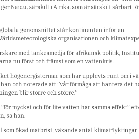
 Naidu, särskilt i Afrika, som är särskilt sårbart fö
globala genomsnittet står kontinenten inför en
t Världsmeteorologiska organisationen och klimatexpe
rskare med tankesmedja för afrikansk politik, Institu
arna nu först och främst som en vattenkris.
ket högenergistormar som har upplevts runt om i v
 han och noterade att ”vår förmåga att hantera det h
ingen blir större och större.”
”för mycket och för lite vatten har samma effekt” ef
n, sa han.
väl som ökad matbrist, växande antal klimatflyktingar