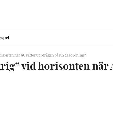
espel
orisonten när AU sätter upp frågan på sin dagordning?
rig” vid horisonten när 