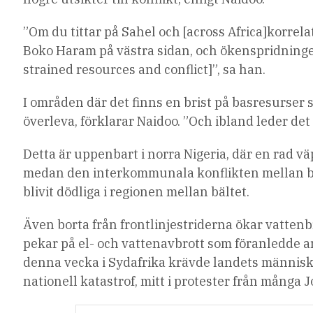
”Om du tittar på Sahel och [across Africa]korrel
Boko Haram på västra sidan, och ökenspridningen
strained resources and conflict]”, sa han.
I områden där det finns en brist på basresurser 
överleva, förklarar Naidoo. ”Och ibland leder det
Detta är uppenbart i norra Nigeria, där en rad v
medan den interkommunala konflikten mellan b
blivit dödliga i regionen mellan bältet.
Även borta från frontlinjestriderna ökar vatten
pekar på el- och vattenavbrott som föranledde a
denna vecka i Sydafrika krävde landets människ
nationell katastrof, mitt i protester från många