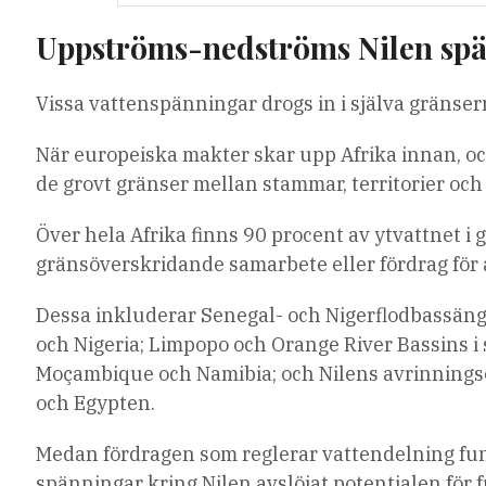
Uppströms-nedströms Nilen sp
Vissa vattenspänningar drogs in i själva gränse
När europeiska makter skar upp Afrika innan, oc
de grovt gränser mellan stammar, territorier och 
Över hela Afrika finns 90 procent av ytvattnet 
gränsöverskridande samarbete eller fördrag för 
Dessa inkluderar Senegal- och Nigerflodbassänge
och Nigeria; Limpopo och Orange River Bassins i 
Moçambique och Namibia; och Nilens avrinningso
och Egypten.
Medan fördragen som reglerar vattendelning funge
spänningar kring Nilen avslöjat potentialen för