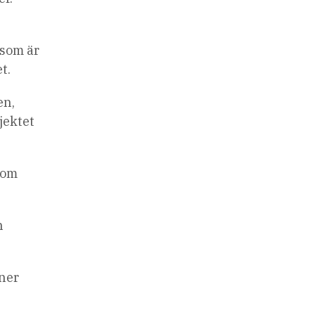
 som är
t.
en,
jektet
som
n
oner