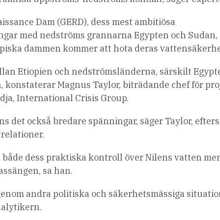
naissance Dam (GERD), dess mest ambitiösa
nningar med nedströms grannarna Egypten och Sudan,
tiopiska dammen kommer att hota deras vattensäkerhe
mellan Etiopien och nedströmsländerna, särskilt Egypt
konstaterar Magnus Taylor, biträdande chef för pro
ja, International Crisis Group.
s det också bredare spänningar, säger Taylor, efter
relationer.
både dess praktiska kontroll över Nilens vatten me
assängen, sa han.
enom andra politiska och säkerhetsmässiga situati
alytikern.